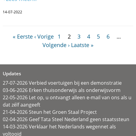
14-07-2022
« Eerste
‹ Vorige
1
2
3
4
5
6
…
Volgende ›
Laatste »
Updates
27-07-2026 Verbied voertuigen bij een demonstratie
03-06-2026 Erken thuisonderwijs als onderwijsvorm
22-05-2026 Let op, u ontvangt alleen e-mail van ons als u
dat zélf aangeeft
21-04-2026 Steun het Groen Staal Project
02-04-2026 Geef Tata Steel Nederland geen staatssteun
14-03-2026 Verklaar het Nederlands wegennet als
voltooid