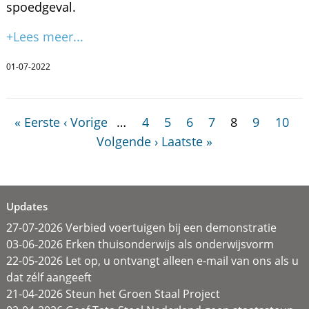
spoedgeval.
+Lees meer...
01-07-2022
« Eerste
‹ Vorige
…
4
5
6
7
8
9
10
Volgende ›
Laatste »
Updates
27-07-2026 Verbied voertuigen bij een demonstratie
03-06-2026 Erken thuisonderwijs als onderwijsvorm
22-05-2026 Let op, u ontvangt alleen e-mail van ons als u
dat zélf aangeeft
21-04-2026 Steun het Groen Staal Project